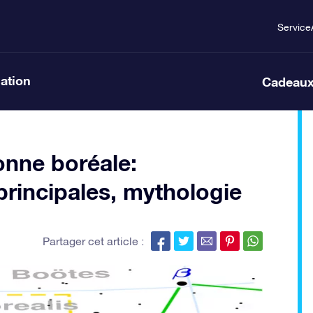
Service
lation
Cadeaux
onne boréale:
 principales, mythologie
Partager cet article :