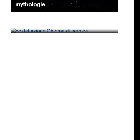
mythologie
Constellation Chevelure de
Bérénices: caractéristiques, étoiles
princip...