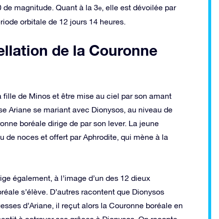
0 de magnitude. Quant à la 3
, elle est dévoilée par
e
ériode orbitale de 12 jours 14 heures.
ellation de la Couronne
 fille de Minos et être mise au ciel par son amant
sse Ariane se mariant avec Dionysos, au niveau de
ronne boréale dirige de par son lever. La jeune
de noces et offert par Aphrodite, qui mène à la
ige également, à l’image d’un des 12 dieux
réale s’élève. D’autres racontent que Dionysos
esses d’Ariane, il reçut alors la Couronne boréale en
nsentit à octroyer ses grâces à Dionysos. On raconte