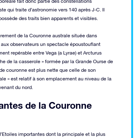
oréale fait donc partie des constellations
 qui traite d’astronomie vers 140 après J-C. Il
possède des traits bien apparents et visibles.
èrement de la Couronne australe située dans
c aux observateurs un spectacle époustouflant
ement repérable entre Vega (a Lyrae) et Arcturus
nche de la casserole » formée par la Grande Ourse de
e couronne est plus nette que celle de son
le » est relatif à son emplacement au niveau de la
t venant du nord.
tantes de la Couronne
toiles importantes dont la principale et la plus