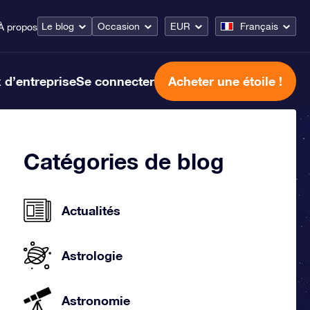
Le blog
Occasion
EUR
Français
À propos
 d’entreprise
Se connecter
Acheter une étoile !
Catégories de blog
Actualités
Astrologie
Astronomie