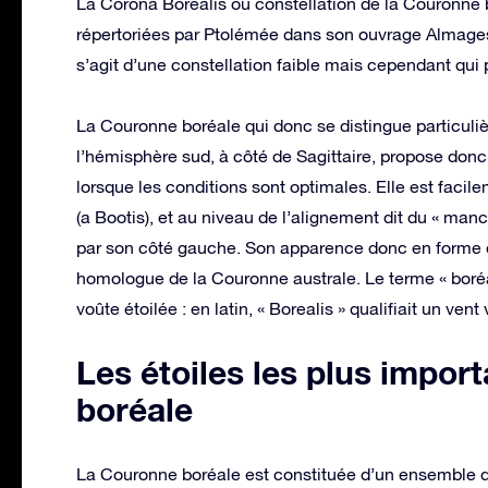
La Corona Borealis ou constellation de la Couronne b
répertoriées par Ptolémée dans son ouvrage Almageste
s’agit d’une constellation faible mais cependant qui 
La Couronne boréale qui donc se distingue particuli
l’hémisphère sud, à côté de Sagittaire, propose don
lorsque les conditions sont optimales. Elle est facil
(a Bootis), et au niveau de l’alignement dit du « ma
par son côté gauche. Son apparence donc en forme d
homologue de la Couronne australe. Le terme « boréa
voûte étoilée : en latin, « Borealis » qualifiait un ven
Les étoiles les plus impor
boréale
La Couronne boréale est constituée d’un ensemble d’E