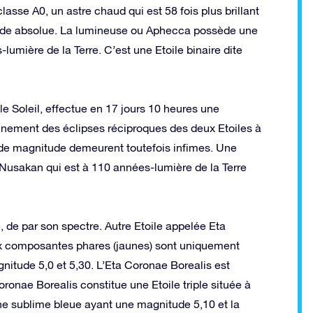
asse A0, un astre chaud qui est 58 fois plus brillant
tude absolue. La lumineuse ou Aphecca possède une
umière de la Terre. C’est une Etoile binaire dite
 Soleil, effectue en 17 jours 10 heures une
onnement des éclipses réciproques des deux Etoiles à
 de magnitude demeurent toutefois infimes. Une
t Nusakan qui est à 110 années-lumière de la Terre
e, de par son spectre. Autre Etoile appelée Eta
ux composantes phares (jaunes) sont uniquement
nitude 5,0 et 5,30. L’Eta Coronae Borealis est
ronae Borealis constitue une Etoile triple située à
e sublime bleue ayant une magnitude 5,10 et la