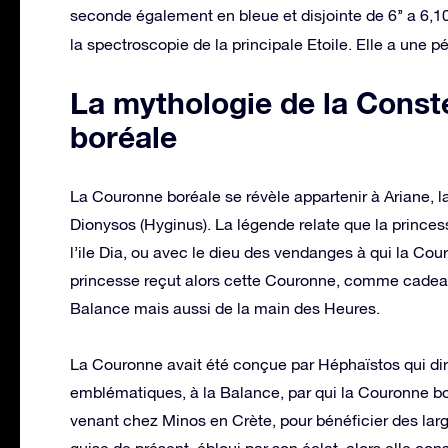
seconde également en bleue et disjointe de 6’’ a 6,1
la spectroscopie de la principale Etoile. Elle a une p
La mythologie de la Const
boréale
La Couronne boréale se révèle appartenir à Ariane, la
Dionysos (Hyginus). La légende relate que la prince
l’ile Dia, ou avec le dieu des vendanges à qui la Cou
princesse reçut alors cette Couronne, comme cadeau 
Balance mais aussi de la main des Heures.
La Couronne avait été conçue par Héphaïstos qui dir
emblématiques, à la Balance, par qui la Couronne bo
venant chez Minos en Crète, pour bénéficier des larg
guise de présent, ébloui par son éclat, alors elle co