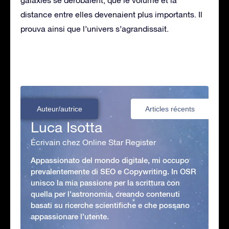
distance entre elles devenaient plus importants. Il
prouva ainsi que l’univers s’agrandissait.
Auteur/autrice
Articles récents
Luca Isotta
Écrivain chez Online Star Register
Appassionato del mondo digitale, mi occupo
prevalentemente di SEO e Copywriting. In OSR
unisco la mia passione per la scrittura con
quella per l'astronomia, creando contenuti
basati su ricerche scientifiche e che possano
appassionare l'utente.