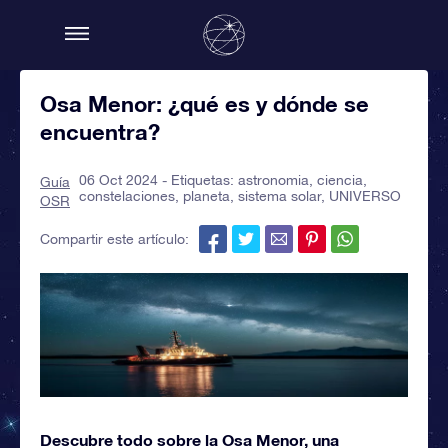
Osa Menor: ¿qué es y dónde se
encuentra?
06 Oct 2024 - Etiquetas:
astronomia
,
ciencia
,
Guía
constelaciones
,
planeta
,
sistema solar
,
UNIVERSO
OSR
Compartir este artículo:
Descubre todo sobre la Osa Menor, una