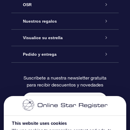
OSR
Atención
Nuestros regalos
Contáctanos
Regalo Estrella Online
Visualice su estrella
Blog
Paquete de Regalo OSR
Registro estelar
Pedido y entrega
Preguntas Más Frecuentes
Regalo Súper Estrella
Aplicación de Búsqueda de Estrella
Acceso clientes
Suscríbete a nuestra newsletter gratuita
para recibir descuentos y novedades
Reseñas
Tarjeta de Regalo OSR
Página de Estrella Personalizada
Información de Pago
Regalos empresariales
Un Millón de Estrellas
Información de Envío
Salvaestrellas OSR
Política de devolución
This website uses cookies