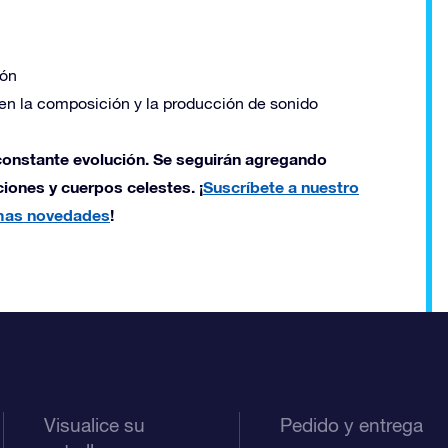
ión
 en la composición y la producción de sonido
constante evolución. Se seguirán agregando
iones y cuerpos celestes. ¡
Suscríbete a nuestro
imas novedades
!
Visualice su
Pedido y entrega