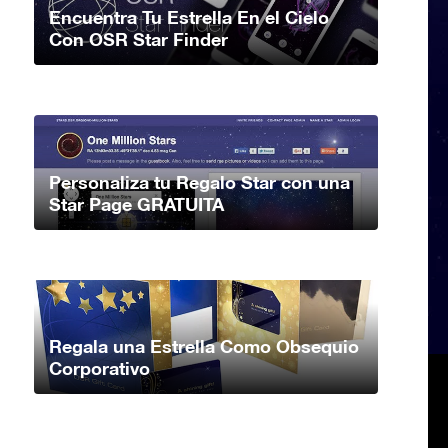
Encuentra Tu Estrella En el Cielo
Con OSR Star Finder
Personaliza tu Regalo Star con una
Star Page GRATUITA
Regala una Estrella Como Obsequio
Corporativo