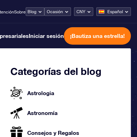
Blog
Ocasión
CNY
Español
tención
Sobre
presariales
Iniciar sesión
¡Bautiza una estrella!
Categorías del blog
Astrologia
Astronomía
Consejos y Regalos