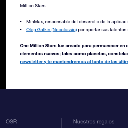
Million Stars:
MinMax, responsable del desarrollo de la aplicac
Oleg Galkin (Neoclassic)
por aportar sus talentos
One Million Stars fue creado para permanecer en 
elementos nuevos; tales como planetas, constelac
newsletter y te mantendremos al tanto de las últ
OSR
Nuestros regalos