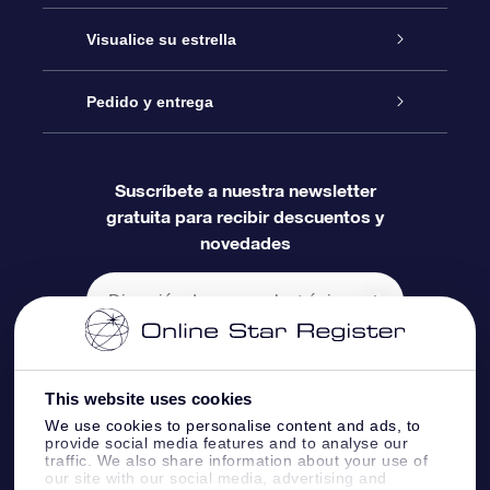
Regalo Estrella Online
Contáctanos
Visualice su estrella
Registro estelar
Paquete de Regalo OSR
Pedido y entrega
Blog
Acceso clientes
Aplicación de Búsqueda de Estrella
Regalo Súper Estrella
Preguntas Más Frecuentes
Suscríbete a nuestra newsletter
gratuita para recibir descuentos y
Información de Pago
Página de Estrella Personalizada
Tarjeta de Regalo OSR
Reseñas
novedades
Información de Envío
Un Millón de Estrellas
Regalos empresariales
Política de devolución
Salvaestrellas OSR
This website uses cookies
Constelaciones
Aplicación de RV Llévame a las estrellas
We use cookies to personalise content and ads, to
provide social media features and to analyse our
traffic. We also share information about your use of
our site with our social media, advertising and