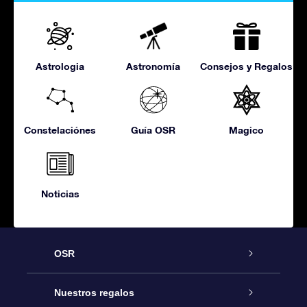
Astrologia
Astronomía
Consejos y Regalos
Constelaciónes
Guía OSR
Magico
Noticias
OSR
Atención
Nuestros regalos