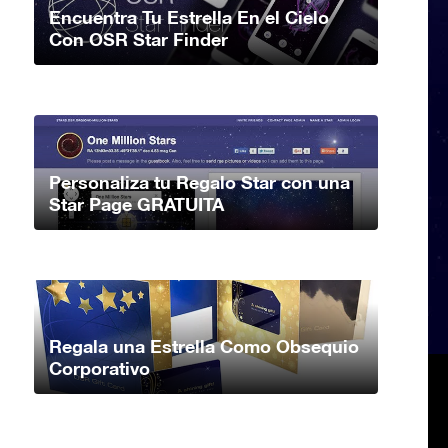
Encuentra Tu Estrella En el Cielo
Con OSR Star Finder
Personaliza tu Regalo Star con una
Star Page GRATUITA
Regala una Estrella Como Obsequio
Corporativo