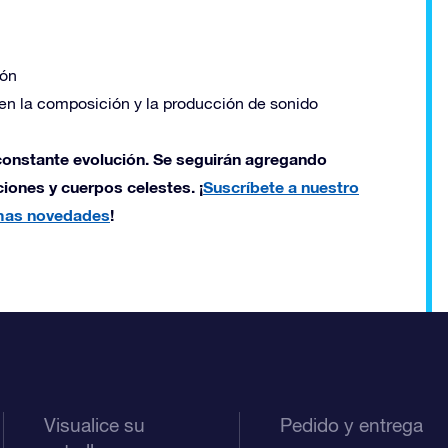
ión
 en la composición y la producción de sonido
constante evolución. Se seguirán agregando
iones y cuerpos celestes. ¡
Suscríbete a nuestro
imas novedades
!
Visualice su
Pedido y entrega