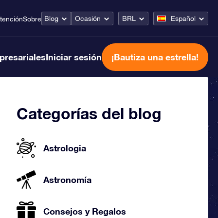
Blog
Ocasión
BRL
Español
tención
Sobre
presariales
Iniciar sesión
¡Bautiza una estrella!
Categorías del blog
Astrologia
Astronomía
Consejos y Regalos