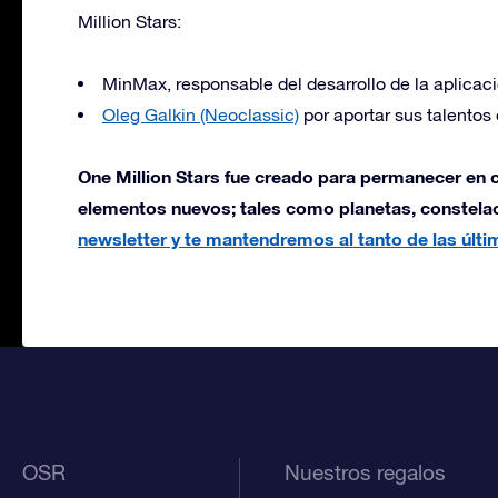
Million Stars:
MinMax, responsable del desarrollo de la aplicac
Oleg Galkin (Neoclassic)
por aportar sus talentos
One Million Stars fue creado para permanecer en 
elementos nuevos; tales como planetas, constelac
newsletter y te mantendremos al tanto de las últ
OSR
Nuestros regalos