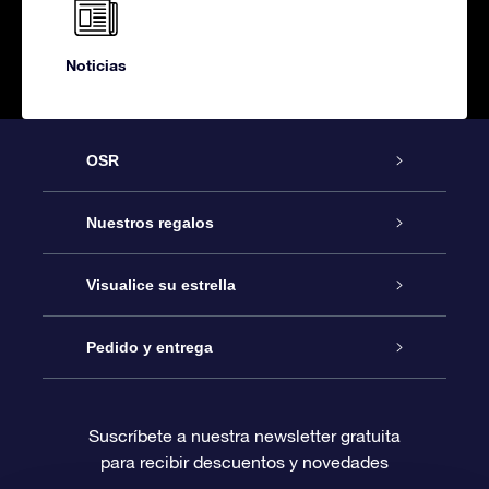
Noticias
OSR
Atención
Nuestros regalos
Contáctanos
Regalo Estrella Online
Visualice su estrella
Blog
Paquete de Regalo OSR
Registro estelar
Pedido y entrega
Preguntas Más Frecuentes
Regalo Súper Estrella
Aplicación de Búsqueda de Estrella
Acceso clientes
Suscríbete a nuestra newsletter gratuita
para recibir descuentos y novedades
Reseñas
Tarjeta de Regalo OSR
Página de Estrella Personalizada
Información de Pago