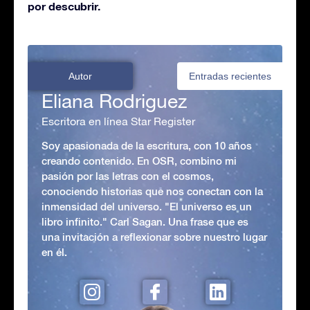
por descubrir.
Autor
Entradas recientes
Eliana Rodriguez
Escritora en línea Star Register
Soy apasionada de la escritura, con 10 años
creando contenido. En OSR, combino mi
pasión por las letras con el cosmos,
conociendo historias que nos conectan con la
inmensidad del universo. "El universo es un
libro infinito." Carl Sagan. Una frase que es
una invitación a reflexionar sobre nuestro lugar
en él.