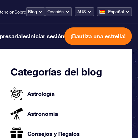
Blog
Ocasión
AUS
Español
tención
Sobre
presariales
Iniciar sesión
¡Bautiza una estrella!
Categorías del blog
Astrologia
Astronomía
Consejos y Regalos