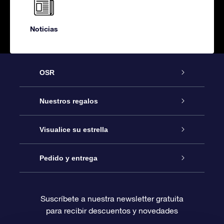
Noticias
OSR
Atención
Nuestros regalos
Contáctanos
Regalo Estrella Online
Visualice su estrella
Blog
Paquete de Regalo OSR
Registro estelar
Pedido y entrega
Preguntas Más Frecuentes
Regalo Súper Estrella
Aplicación de Búsqueda de Estrella
Acceso clientes
Suscríbete a nuestra newsletter gratuita
para recibir descuentos y novedades
Reseñas
Tarjeta de Regalo OSR
Página de Estrella Personalizada
Información de Pago