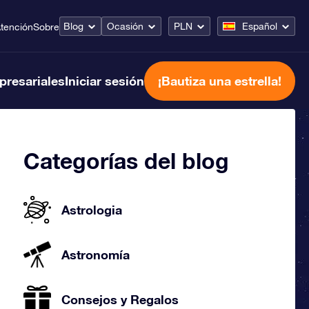
Blog
Ocasión
PLN
Español
tención
Sobre
presariales
Iniciar sesión
¡Bautiza una estrella!
Categorías del blog
Astrologia
Astronomía
Consejos y Regalos