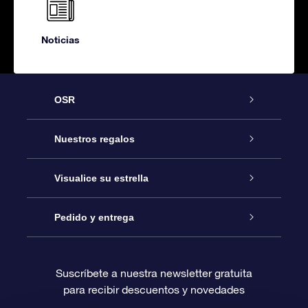
Noticias
OSR
Atención
Nuestros regalos
Contáctanos
Regalo Estrella Online
Visualice su estrella
Blog
Paquete de Regalo OSR
Registro estelar
Pedido y entrega
Preguntas Más Frecuentes
Regalo Súper Estrella
Aplicación de Búsqueda de Estrella
Acceso clientes
Suscríbete a nuestra newsletter gratuita
para recibir descuentos y novedades
Reseñas
Tarjeta de Regalo OSR
Página de Estrella Personalizada
Información de Pago