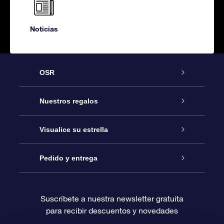
Noticias
OSR
Atención
Nuestros regalos
Contáctanos
Regalo Estrella Online
Visualice su estrella
Blog
Paquete de Regalo OSR
Registro estelar
Pedido y entrega
Preguntas Más Frecuentes
Regalo Súper Estrella
Aplicación de Búsqueda de Estrella
Acceso clientes
Suscríbete a nuestra newsletter gratuita
para recibir descuentos y novedades
Reseñas
Tarjeta de Regalo OSR
Página de Estrella Personalizada
Información de Pago