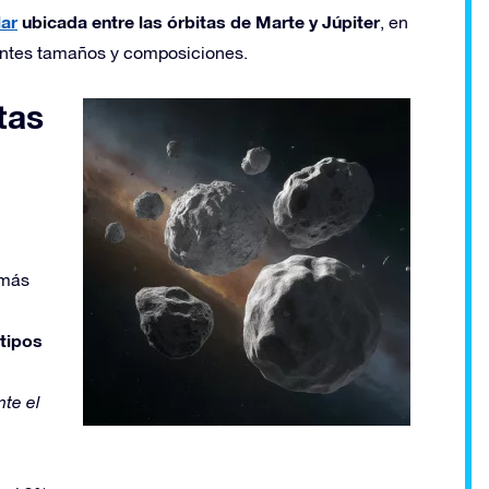
ar
ubicada entre las órbitas de Marte y Júpiter
, en
rentes tamaños y composiciones.
tas
 más
 tipos
te el