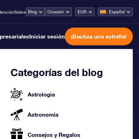
Blog
Ocasión
EUR
Español
tención
Sobre
presariales
Iniciar sesión
¡Bautiza una estrella!
Categorías del blog
Astrologia
Astronomía
Consejos y Regalos