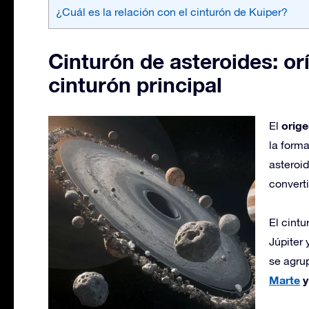
¿Cuál es la relación con el cinturón de Kuiper?
Cinturón de asteroides: orí
cinturón principal
orige
El
la form
asteroid
converti
El cint
Júpiter
se agru
Marte