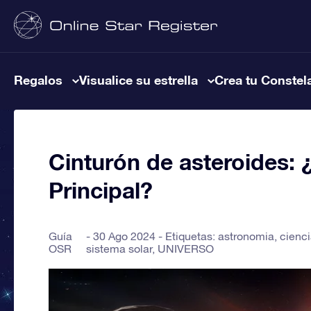
Regalos
Visualice su estrella
Crea tu Constel
Cinturón de asteroides: 
Principal?
Guía
30 Ago 2024 - Etiquetas:
astronomia
,
cienc
OSR
sistema solar
,
UNIVERSO