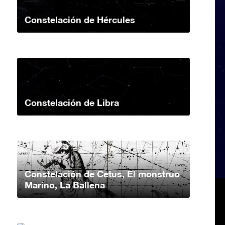
Constelación de Hércules
Constelación de Libra
Constelación de Cetus, El monstruo
Marino, La Ballena
Constelación de Coma Berenice, La
Cabellera de Berenice