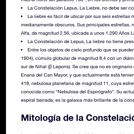
La Constelación Lepus, La Liebre, no debe ser co
La liebre es fácil de ubicar por sus seis estrella
medianamente obscuros. Sus principales estrellas, n
Alfa, de magnitud 2.56, ubicada a unos 1.290 Años L
La Constelación de Lepus, La liebre no tiene pres
Entre los objetos de cielo profundo que se pued
1904), cúmulo globular de magnitud 8,4 con un diámet
sur de Nihal (β Leporis). Se cree que no es originario
Enana del Can Mayor, y que actualmente está tenien
418, nebulosa planetaria de magnitud 11, cuya estre
conocida como “Nebulosa del Espirógrafo”. Su actua
espiral barrada, es la galaxia más brillante de la co
Mitología de la Constelaci