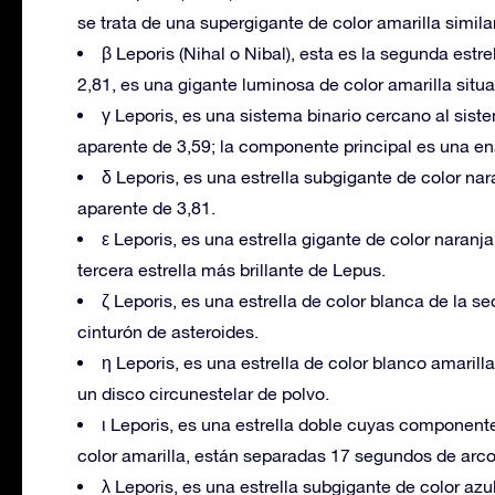
se trata de una supergigante de color amarilla simil
β Leporis (Nihal o Nibal), esta es la segunda est
2,81, es una gigante luminosa de color amarilla situ
γ Leporis, es una sistema binario cercano al sist
aparente de 3,59; la componente principal es una ena
δ Leporis, es una estrella subgigante de color na
aparente de 3,81.
ε Leporis, es una estrella gigante de color naran
tercera estrella más brillante de Lepus.
ζ Leporis, es una estrella de color blanca de la 
cinturón de asteroides.
η Leporis, es una estrella de color blanco amari
un disco circunestelar de polvo.
ι Leporis, es una estrella doble cuyas componente
color amarilla, están separadas 17 segundos de arco
λ Leporis, es una estrella subgigante de color az