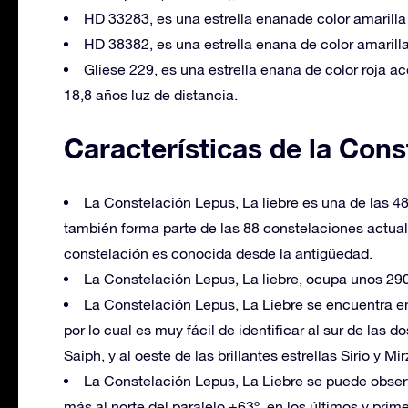
HD 33283, es una estrella enanade color amarilla 
HD 38382, es una estrella enana de color amarilla
Gliese 229, es una estrella enana de color roja
18,8 años luz de distancia.
Características de la Cons
La Constelación Lepus, La liebre es una de las 4
también forma parte de las 88 constelaciones actua
constelación es conocida desde la antigüedad.
La Constelación Lepus, La liebre, ocupa unos 29
La Constelación Lepus, La Liebre se encuentra en
por lo cual es muy fácil de identificar al sur de las d
Saiph, y al oeste de las brillantes estrellas Sirio y M
La Constelación Lepus, La Liebre se puede observa
más al norte del paralelo +63º, en los últimos y prim