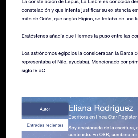
La constelación de Lepus, La Liebre es conocida des
constelación y que intenta justificar su existencia es
mito de Orión, que según Higino, se trataba de una li
Eratóstenes añadía que Hermes la puso entre las co
Los astrónomos egipcios la consideraban la Barca de
representaba el Nilo, ayudaba). Mencionado por pri
siglo IV aC
Eliana Rodriguez
Autor
Escritora en línea Star Register
Entradas recientes
Soy apasionada de la escritura,
contenido. En OSR, combino mi p