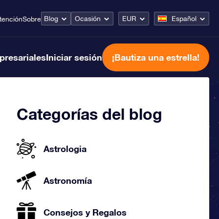
Blog
Ocasión
EUR
Español
tención
Sobre
presariales
Iniciar sesión
¡Bautiza una estrella!
Categorías del blog
Astrologia
Astronomía
Consejos y Regalos