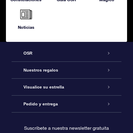
Noticias
OSR
Atención
Nuestros regalos
Contáctanos
Regalo Estrella Online
Visualice su estrella
Blog
Paquete de Regalo OSR
Registro estelar
Pedido y entrega
Preguntas Más Frecuentes
Regalo Súper Estrella
Aplicación de Búsqueda de Estrella
Acceso clientes
Suscríbete a nuestra newsletter gratuita