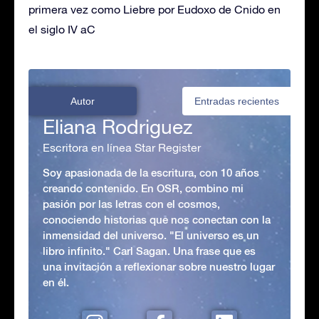
primera vez como Liebre por Eudoxo de Cnido en
el siglo IV aC
Autor
Entradas recientes
Eliana Rodriguez
Escritora en línea Star Register
Soy apasionada de la escritura, con 10 años
creando contenido. En OSR, combino mi
pasión por las letras con el cosmos,
conociendo historias que nos conectan con la
inmensidad del universo. "El universo es un
libro infinito." Carl Sagan. Una frase que es
una invitación a reflexionar sobre nuestro lugar
en él.