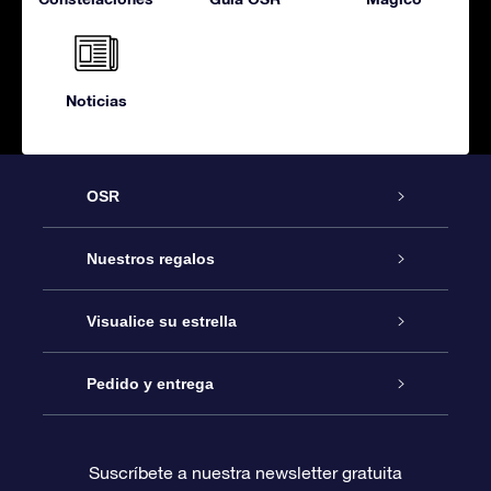
Noticias
OSR
Atención
Nuestros regalos
Contáctanos
Regalo Estrella Online
Visualice su estrella
Blog
Paquete de Regalo OSR
Registro estelar
Pedido y entrega
Preguntas Más Frecuentes
Regalo Súper Estrella
Aplicación de Búsqueda de Estrella
Acceso clientes
Suscríbete a nuestra newsletter gratuita