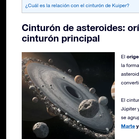
¿Cuál es la relación con el cinturón de Kuiper?
Cinturón de asteroides: orí
cinturón principal
orige
El
la form
asteroid
converti
El cint
Júpiter
se agru
Marte