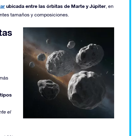
ar
ubicada entre las órbitas de Marte y Júpiter
, en
rentes tamaños y composiciones.
tas
 más
 tipos
te el