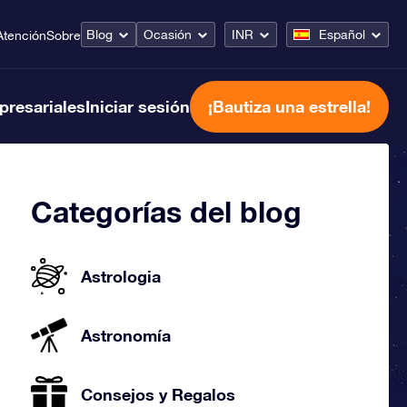
Blog
Ocasión
INR
Español
Atención
Sobre
presariales
Iniciar sesión
¡Bautiza una estrella!
Categorías del blog
Astrologia
Astronomía
Consejos y Regalos