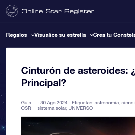
Regalos
Visualice su estrella
Crea tu Constel
Cinturón de asteroides: 
Principal?
Guía
30 Ago 2024 - Etiquetas:
astronomia
,
cienc
OSR
sistema solar
,
UNIVERSO