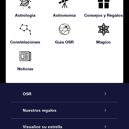
Astrologia
Astronomía
Consejos y Regalos
Constelaciónes
Guía OSR
Magico
Noticias
OSR
Atención
Nuestros regalos
Contáctanos
Regalo Estrella Online
Visualice su estrella