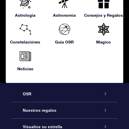
Astrologia
Astronomía
Consejos y Regalos
Constelaciónes
Guía OSR
Magico
Noticias
OSR
Atención
Nuestros regalos
Contáctanos
Regalo Estrella Online
Visualice su estrella