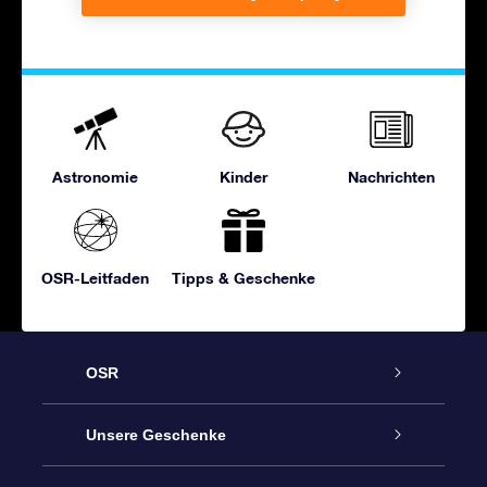
Astronomie
Kinder
Nachrichten
OSR-Leitfaden
Tipps & Geschenke
OSR
Service
Unsere Geschenke