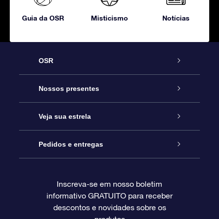
Guia da OSR
Misticismo
Notícias
OSR
Serviço
Nossos presentes
Entre em contato conosco
Presente estrelar on-line
Veja sua estrela
Blog
Pacote de presente da OSR
Star Register
Pedidos e entregas
Perguntas frequentes
Super Star Gift
Aplicativo Localizador de Estrelas da OSR
Login de clientes
Inscreva-se em nosso boletim
informativo GRATUITO para receber
Avaliações
O cartão de presente da OSR
Página estelar personalizada
Informações de pagamento
descontos e novidades sobre os
produtos