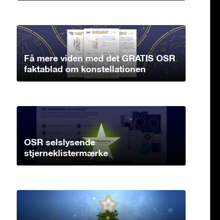
Få mere viden med det GRATIS OSR
faktablad om konstellationen
OSR selslysende
stjerneklistermærke