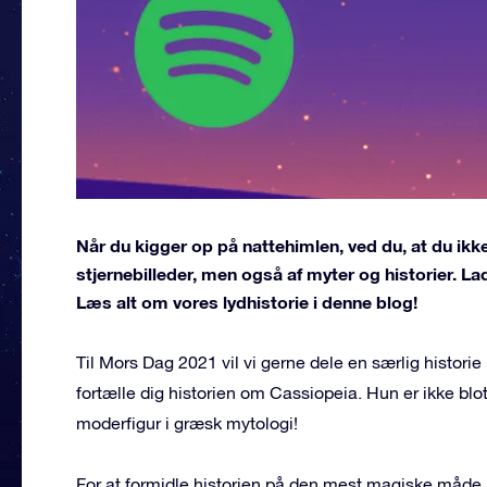
Når du kigger op på nattehimlen, ved du, at du ikke
stjernebilleder, men også af myter og historier. L
Læs alt om vores lydhistorie i denne blog!
Til Mors Dag 2021 vil vi gerne dele en særlig historie
fortælle dig historien om Cassiopeia. Hun er ikke blo
moderfigur i græsk mytologi!
For at formidle historien på den mest magiske måde har