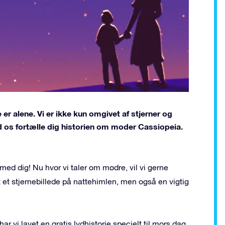
 er alene. Vi er ikke kun omgivet af stjerner og
ad os fortælle dig historien om moder Cassiopeia.
 med dig! Nu hvor vi taler om mødre, vil vi gerne
t et stjernebillede på nattehimlen, men også en vigtig
 vi lavet en gratis lydhistorie specielt til mors dag