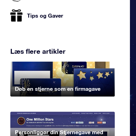
Tips og Gaver
Læs flere artikler
Døb en stjerne som en firmagave
Personliggør din Stjernegave med