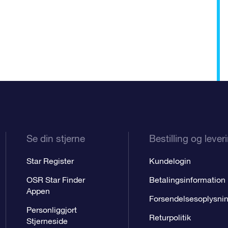
Se din stjerne
Bestilling og lever
Star Register
Kundelogin
OSR Star Finder
Betalingsinformation
Appen
Forsendelsesoplysni
Personliggjort
Returpolitik
Stjerneside