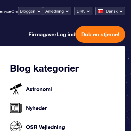
Bloggen
Anledning
DKK
Dansk
ervice
Om
Firmagaver
Log ind
Døb en stjerne!
Blog kategorier
Astronomi
Nyheder
OSR Vejledning