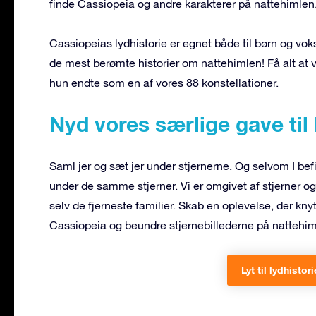
finde Cassiopeia og andre karakterer på nattehimlen
Cassiopeias lydhistorie er egnet både til børn og vok
de mest berømte historier om nattehimlen! Få alt at
hun endte som en af vores 88 konstellationer.
Nyd vores særlige gave til
Saml jer og sæt jer under stjernerne. Og selvom I befin
under de samme stjerner. Vi er omgivet af stjerner og 
selv de fjerneste familier. Skab en oplevelse, der knytt
Cassiopeia og beundre stjernebillederne på nattehim
Lyt til lydhistor