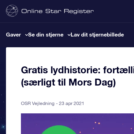
Gaver
Se din stjerne
Lav dit stjernebillede
Gratis lydhistorie: fortæ
(særligt til Mors Dag)
OSR Vejledning
23 apr 2021