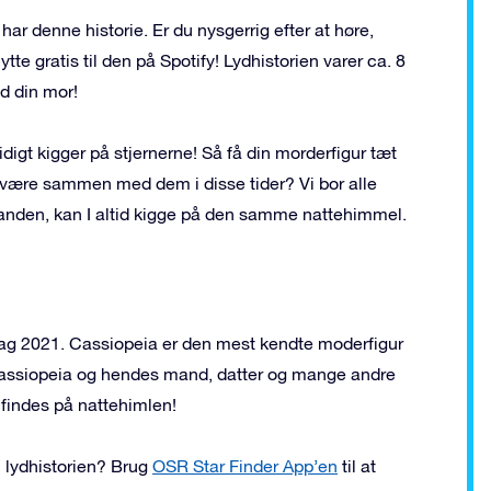
ar denne historie. Er du nysgerrig efter at høre,
tte gratis til den på Spotify! Lydhistorien varer ca. 8
ed din mor!
tidigt kigger på stjernerne! Så få din morderfigur tæt
at være sammen med dem i disse tider? Vi bor alle
inanden, kan I altid kigge på den samme nattehimmel.
 Dag 2021. Cassiopeia er den mest kendte moderfigur
 Cassiopeia og hendes mand, datter og mange andre
 findes på nattehimlen!
il lydhistorien? Brug
OSR Star Finder App’en
til at