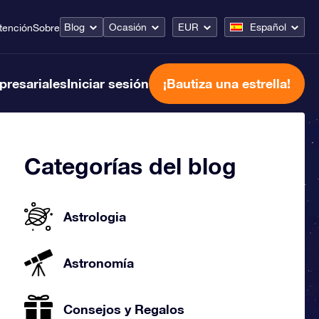
Blog
Ocasión
EUR
Español
tención
Sobre
presariales
Iniciar sesión
¡Bautiza una estrella!
Categorías del blog
Astrologia
Astronomía
Consejos y Regalos