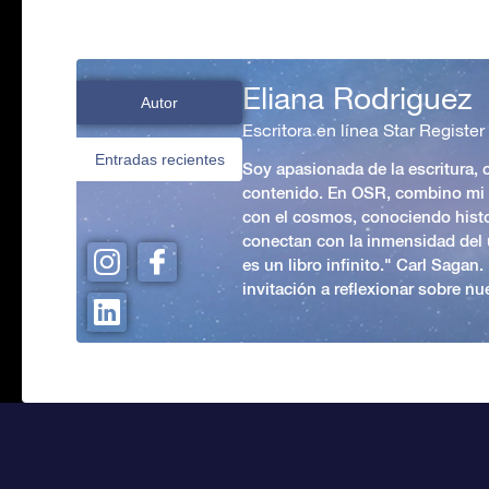
Eliana Rodriguez
Autor
Escritora en línea Star Register
Entradas recientes
Soy apasionada de la escritura,
contenido. En OSR, combino mi p
con el cosmos, conociendo hist
conectan con la inmensidad del 
es un libro infinito." Carl Sagan
invitación a reflexionar sobre nue