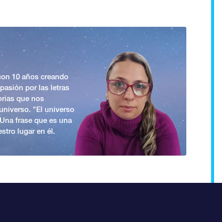
 con 10 años creando
asión por las letras
orias que nos
universo. "El universo
. Una frase que es una
stro lugar en él.