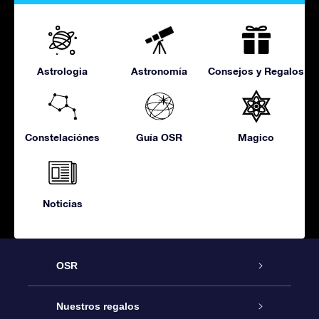
Astrologia
Astronomía
Consejos y Regalos
Constelaciónes
Guía OSR
Magico
Noticias
OSR
Atención
Nuestros regalos