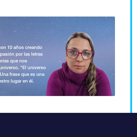
 con 10 años creando
asión por las letras
orias que nos
universo. "El universo
. Una frase que es una
stro lugar en él.