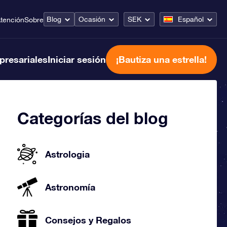
Blog
Ocasión
SEK
Español
tención
Sobre
presariales
Iniciar sesión
¡Bautiza una estrella!
Categorías del blog
Astrologia
Astronomía
Consejos y Regalos