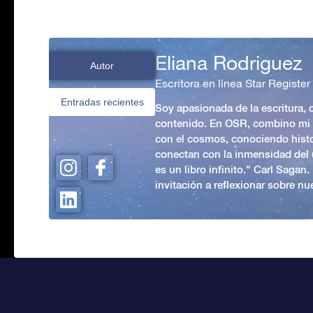
Eliana Rodriguez
Autor
Escritora en línea Star Register
Entradas recientes
Soy apasionada de la escritura,
contenido. En OSR, combino mi p
con el cosmos, conociendo hist
conectan con la inmensidad del 
es un libro infinito." Carl Sagan
invitación a reflexionar sobre nue