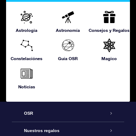
Astrologia
Astronomía
Consejos y Regalos
Constelaciónes
Guía OSR
Magico
Noticias
OSR
Atención
Nuestros regalos