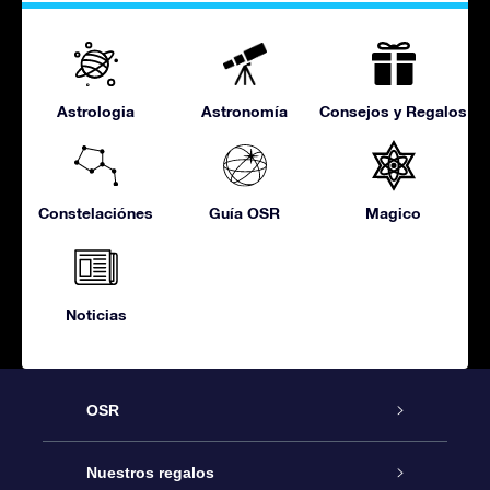
Astrologia
Astronomía
Consejos y Regalos
Constelaciónes
Guía OSR
Magico
Noticias
OSR
Atención
Nuestros regalos