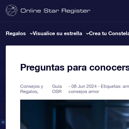
Regalos
Visualice su estrella
Crea tu Constel
Preguntas para conocers
Consejos y
Guía
08 Jun 2024 - Etiquetas:
am
Regalos
OSR
consejos amor