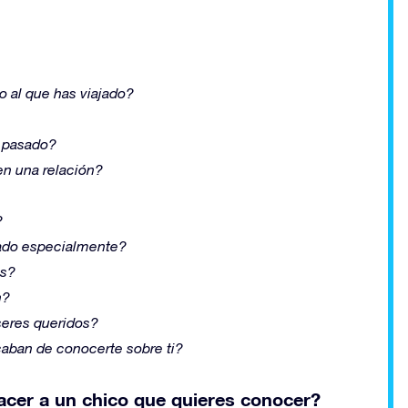
to al que has viajado?
l pasado?
en una relación?
?
cado especialmente?
as?
n?
seres queridos?
caban de conocerte sobre ti?
acer a un chico que quieres conocer?