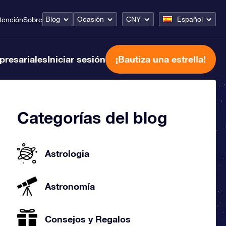
Blog
Ocasión
CNY
Español
tención
Sobre
presariales
Iniciar sesión
¡Bautiza una estrella!
Categorías del blog
Astrologia
Astronomía
Consejos y Regalos