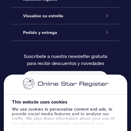
Contáctanos
Regalo Estrella Online
Visualice su estrella
Blog
Paquete de Regalo OSR
Registro estelar
Pedido y entrega
Preguntas Más Frecuentes
Regalo Súper Estrella
Aplicación de Búsqueda de Estrella
Acceso clientes
Suscríbete a nuestra newsletter gratuita
para recibir descuentos y novedades
Reseñas
Tarjeta de Regalo OSR
Página de Estrella Personalizada
Información de Pago
Regalos empresariales
Un Millón de Estrellas
Información de Envío
Salvaestrellas OSR
Política de devolución
This website uses cookies
We use cookies to personalise content and ads, to
provide social media features and to analyse our
Aplicación de RV Llévame a las estrellas
Constelaciones
traffic. We also share information about your use of
our site with our social media, advertising and
analytics partners who may combine it with other
Online Star Register BV
- Laan van de Maagd