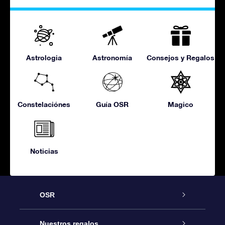
Astrologia
Astronomía
Consejos y Regalos
Constelaciónes
Guía OSR
Magico
Noticias
OSR
Atención
Nuestros regalos