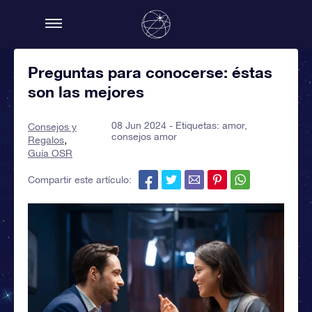
Preguntas para conocerse: éstas
son las mejores
08 Jun 2024 - Etiquetas:
amor
,
Consejos y
consejos amor
Regalos
Guía OSR
Compartir este artículo: