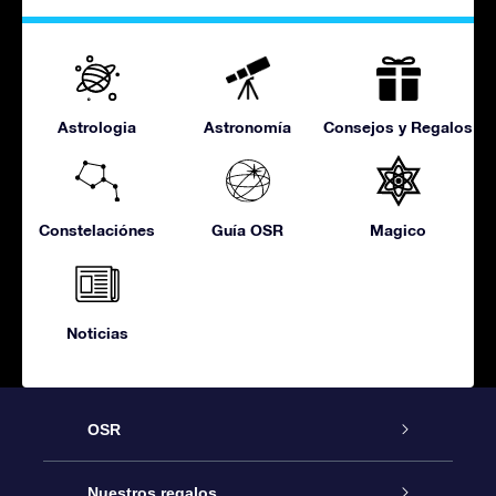
Astrologia
Astronomía
Consejos y Regalos
Constelaciónes
Guía OSR
Magico
Noticias
OSR
Atención
Nuestros regalos