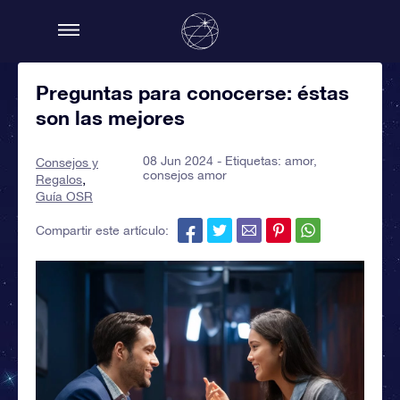
Preguntas para conocerse: éstas
son las mejores
08 Jun 2024 - Etiquetas:
amor
,
Consejos y
consejos amor
Regalos
Guía OSR
Compartir este artículo: