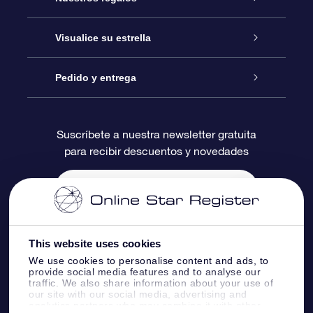
Contáctanos
Regalo Estrella Online
Visualice su estrella
Blog
Paquete de Regalo OSR
Registro estelar
Pedido y entrega
Preguntas Más Frecuentes
Regalo Súper Estrella
Aplicación de Búsqueda de Estrella
Acceso clientes
Suscríbete a nuestra newsletter gratuita
para recibir descuentos y novedades
Reseñas
Tarjeta de Regalo OSR
Página de Estrella Personalizada
Información de Pago
Regalos empresariales
Un Millón de Estrellas
Información de Envío
Salvaestrellas OSR
Política de devolución
This website uses cookies
We use cookies to personalise content and ads, to
provide social media features and to analyse our
Aplicación de RV Llévame a las estrellas
Constelaciones
traffic. We also share information about your use of
our site with our social media, advertising and
analytics partners who may combine it with other
Online Star Register BV
- Laan van de Maagd