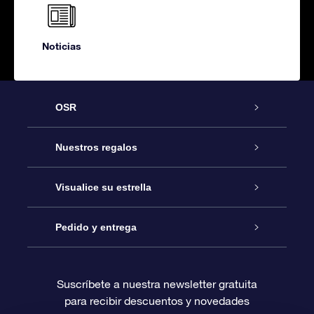
Noticias
OSR
Atención
Nuestros regalos
Contáctanos
Regalo Estrella Online
Visualice su estrella
Blog
Paquete de Regalo OSR
Registro estelar
Pedido y entrega
Preguntas Más Frecuentes
Regalo Súper Estrella
Aplicación de Búsqueda de Estrella
Acceso clientes
Suscríbete a nuestra newsletter gratuita
para recibir descuentos y novedades
Reseñas
Tarjeta de Regalo OSR
Página de Estrella Personalizada
Información de Pago