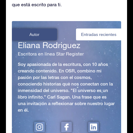
que está escrito para ti.
Autor
Entradas recientes
Eliana Rodriguez
Escritora en línea Star Register
Soy apasionada de la escritura, con 10 años
creando contenido. En OSR, combino mi
pasión por las letras con el cosmos,
conociendo historias que nos conectan con la
inmensidad del universo. "El universo es un
libro infinito." Carl Sagan. Una frase que es
una invitación a reflexionar sobre nuestro lugar
en él.