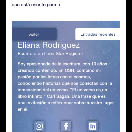
que está escrito para ti.
Autor
Entradas recientes
Eliana Rodriguez
Escritora en línea Star Register
Soy apasionada de la escritura, con 10 años
creando contenido. En OSR, combino mi
pasión por las letras con el cosmos,
conociendo historias que nos conectan con la
inmensidad del universo. "El universo es un
libro infinito." Carl Sagan. Una frase que es
una invitación a reflexionar sobre nuestro lugar
en él.