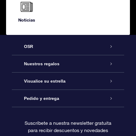
Noticias
OSR
Atención
Nuestros regalos
Contáctanos
Regalo Estrella Online
Visualice su estrella
Blog
Paquete de Regalo OSR
Registro estelar
Pedido y entrega
Preguntas Más Frecuentes
Regalo Súper Estrella
Aplicación de Búsqueda de Estrella
Acceso clientes
Suscríbete a nuestra newsletter gratuita
para recibir descuentos y novedades
Reseñas
Tarjeta de Regalo OSR
Página de Estrella Personalizada
Información de Pago