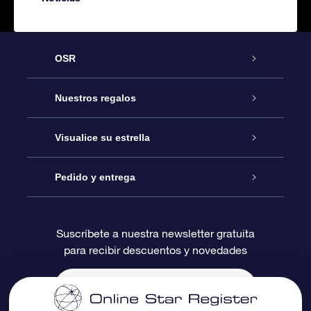
OSR
Atención
Nuestros regalos
Contáctanos
Regalo Estrella Online
Visualice su estrella
Blog
Paquete de Regalo OSR
Registro estelar
Pedido y entrega
Preguntas Más Frecuentes
Regalo Súper Estrella
Aplicación de Búsqueda de Estrella
Acceso clientes
Suscríbete a nuestra newsletter gratuita
para recibir descuentos y novedades
Reseñas
Tarjeta de Regalo OSR
Página de Estrella Personalizada
Información de Pago
Regalos empresariales
Un Millón de Estrellas
Información de Envío