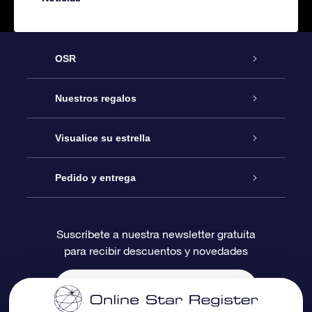
OSR
Atención
Nuestros regalos
Contáctanos
Regalo Estrella Online
Visualice su estrella
Blog
Paquete de Regalo OSR
Registro estelar
Pedido y entrega
Preguntas Más Frecuentes
Regalo Súper Estrella
Aplicación de Búsqueda de Estrella
Acceso clientes
Suscríbete a nuestra newsletter gratuita
para recibir descuentos y novedades
Reseñas
Tarjeta de Regalo OSR
Página de Estrella Personalizada
Información de Pago
Regalos empresariales
Un Millón de Estrellas
Información de Envío