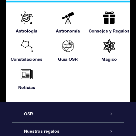
Astrologia
Astronomía
Consejos y Regalos
Constelaciónes
Guía OSR
Magico
Noticias
OSR
Atención
Nuestros regalos