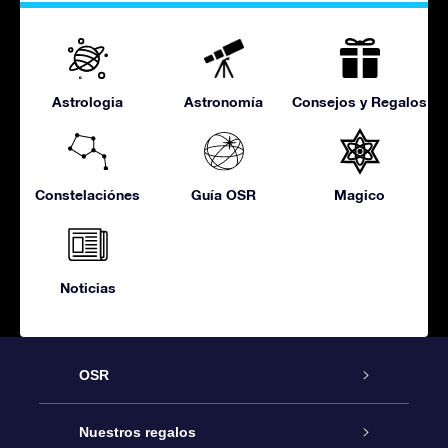
Astrologia
Astronomía
Consejos y Regalos
Constelaciónes
Guía OSR
Magico
Noticias
OSR
Atención
Nuestros regalos