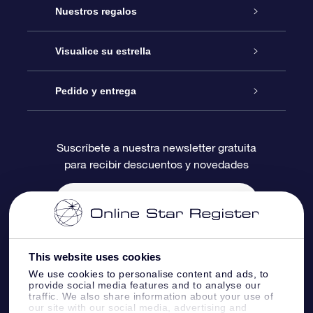
Atención
Nuestros regalos
Contáctanos
Regalo Estrella Online
Visualice su estrella
Blog
Paquete de Regalo OSR
Registro estelar
Pedido y entrega
Preguntas Más Frecuentes
Regalo Súper Estrella
Aplicación de Búsqueda de Estrella
Acceso clientes
Suscríbete a nuestra newsletter gratuita
para recibir descuentos y novedades
Reseñas
Tarjeta de Regalo OSR
Página de Estrella Personalizada
Información de Pago
Regalos empresariales
Un Millón de Estrellas
Información de Envío
Salvaestrellas OSR
Política de devolución
This website uses cookies
We use cookies to personalise content and ads, to
provide social media features and to analyse our
Aplicación de RV Llévame a las estrellas
Constelaciones
traffic. We also share information about your use of
our site with our social media, advertising and