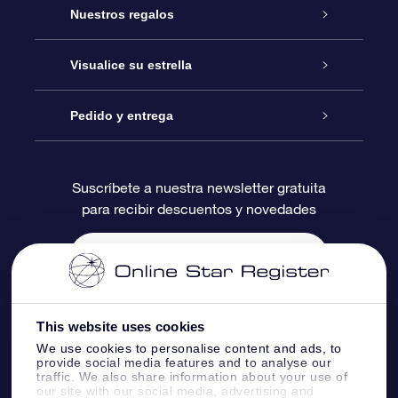
Atención
Nuestros regalos
Contáctanos
Regalo Estrella Online
Visualice su estrella
Blog
Paquete de Regalo OSR
Registro estelar
Pedido y entrega
Preguntas Más Frecuentes
Regalo Súper Estrella
Aplicación de Búsqueda de Estrella
Acceso clientes
Suscríbete a nuestra newsletter gratuita
para recibir descuentos y novedades
Reseñas
Tarjeta de Regalo OSR
Página de Estrella Personalizada
Información de Pago
Regalos empresariales
Un Millón de Estrellas
Información de Envío
Salvaestrellas OSR
Política de devolución
This website uses cookies
We use cookies to personalise content and ads, to
provide social media features and to analyse our
Aplicación de RV Llévame a las estrellas
Constelaciones
traffic. We also share information about your use of
our site with our social media, advertising and