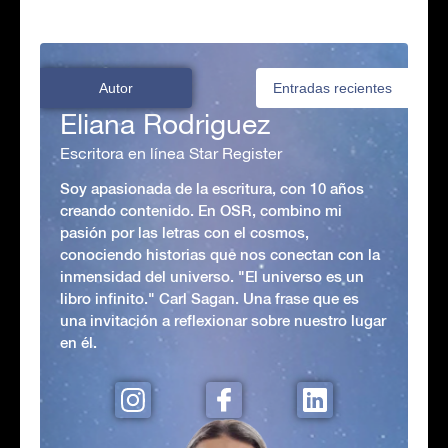
Autor
Entradas recientes
Eliana Rodriguez
Escritora en línea Star Register
Soy apasionada de la escritura, con 10 años
creando contenido. En OSR, combino mi
pasión por las letras con el cosmos,
conociendo historias que nos conectan con la
inmensidad del universo. "El universo es un
libro infinito." Carl Sagan. Una frase que es
una invitación a reflexionar sobre nuestro lugar
en él.