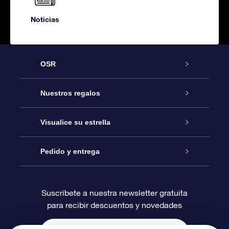
Noticias
OSR
Atención
Nuestros regalos
Contáctanos
Regalo Estrella Online
Visualice su estrella
Blog
Paquete de Regalo OSR
Registro estelar
Pedido y entrega
Preguntas Más Frecuentes
Regalo Súper Estrella
Aplicación de Búsqueda de Estrella
Acceso clientes
Suscríbete a nuestra newsletter gratuita
para recibir descuentos y novedades
Reseñas
Tarjeta de Regalo OSR
Página de Estrella Personalizada
Información de Pago