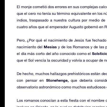
El monje cometió dos errores en sus complejas calcu
que el cero no tenía su término equivalente en los
indios, traspasado a nuestra cultura por medio de 
cuatro años que el emperador Augusto gobernó en R
Pero, ¿Por qué el nacimiento de Jesús fue fechado
Mesías
nacimiento del
y de los Romanos y de las p
Solstici
el día más corto del año conocido como el
que el Sol vencía la oscuridad y volvía a ocupar de nu
De hecho, muchos hallazgos prehistóricos están dedic
Stonehenge,
con pensar en
que debería consid
observatorio astronómico como muchos estudiosos 
Los romanos conocían a esta fiesta con el nombre
incluso en Oriente, en la cual se distribuían regalos