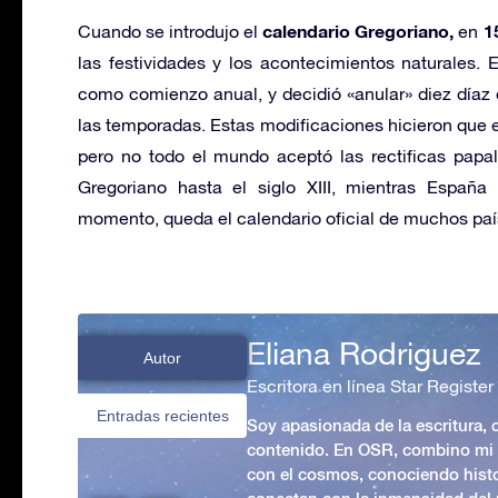
calendario Gregoriano,
1
Cuando se introdujo el
en
las festividades y los acontecimientos naturales. E
como comienzo anual, y decidió «anular» diez díaz e
las temporadas. Estas modificaciones hicieron que el 
pero no todo el mundo aceptó las rectificas papales
Gregoriano hasta el siglo XIII, mientras España
momento, queda el calendario oficial de muchos paí
Eliana Rodriguez
Autor
Escritora en línea Star Register
Entradas recientes
Soy apasionada de la escritura,
contenido. En OSR, combino mi p
con el cosmos, conociendo hist