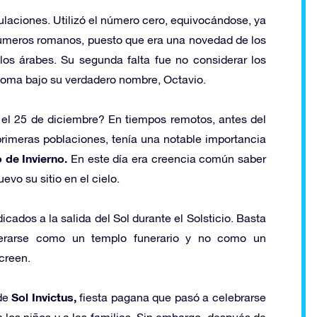
laciones. Utilizó el número cero, equivocándose, ya
 números romanos, puesto que era una novedad de los
los árabes. Su segunda falta fue no considerar los
oma bajo su verdadero nombre, Octavio.
 el 25 de diciembre? En tiempos remotos, antes del
rimeras poblaciones, tenía una notable importancia
o de Invierno.
En este día era creencia común saber
evo su sitio en el cielo.
ados a la salida del Sol durante el Solsticio. Basta
erarse como un templo funerario y no como un
creen.
Sol Invictus,
 de
fiesta pagana que pasó a celebrarse
 a los niños y a las familias. Sin embargo, después de