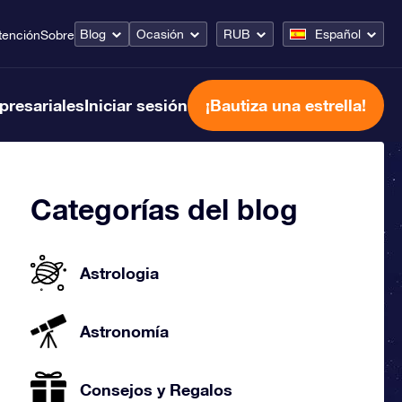
Blog
Ocasión
RUB
Español
tención
Sobre
presariales
Iniciar sesión
¡Bautiza una estrella!
Categorías del blog
Astrologia
Astronomía
Consejos y Regalos