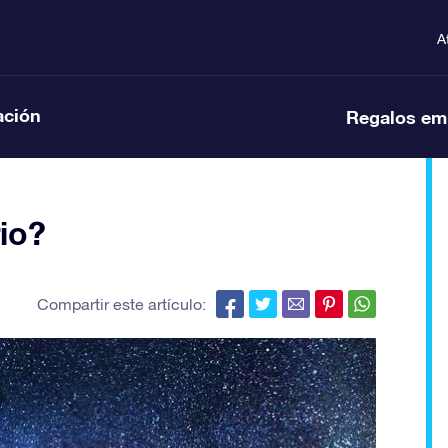
A
ación
Regalos em
io?
Compartir este artículo: