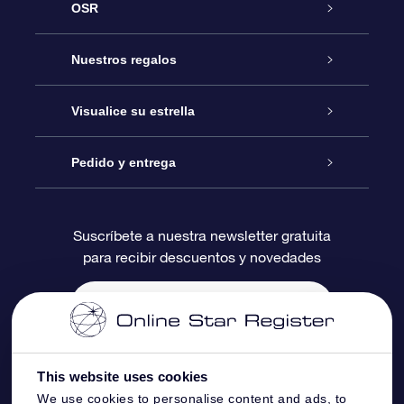
OSR
Atención
Nuestros regalos
Contáctanos
Regalo Estrella Online
Visualice su estrella
Blog
Paquete de Regalo OSR
Registro estelar
Pedido y entrega
Preguntas Más Frecuentes
Regalo Súper Estrella
Aplicación de Búsqueda de Estrella
Acceso clientes
Suscríbete a nuestra newsletter gratuita
para recibir descuentos y novedades
Reseñas
Tarjeta de Regalo OSR
Página de Estrella Personalizada
Información de Pago
Regalos empresariales
Un Millón de Estrellas
Información de Envío
Salvaestrellas OSR
Política de devolución
This website uses cookies
We use cookies to personalise content and ads, to