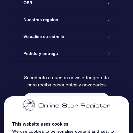
OSR
Atención
Nuestros regalos
Contáctanos
Regalo Estrella Online
Visualice su estrella
Blog
Paquete de Regalo OSR
Registro estelar
Pedido y entrega
Preguntas Más Frecuentes
Regalo Súper Estrella
Aplicación de Búsqueda de Estrella
Acceso clientes
Suscríbete a nuestra newsletter gratuita
para recibir descuentos y novedades
Reseñas
Tarjeta de Regalo OSR
Página de Estrella Personalizada
Información de Pago
Regalos empresariales
Un Millón de Estrellas
Información de Envío
Salvaestrellas OSR
Política de devolución
This website uses cookies
We use cookies to personalise content and ads, to