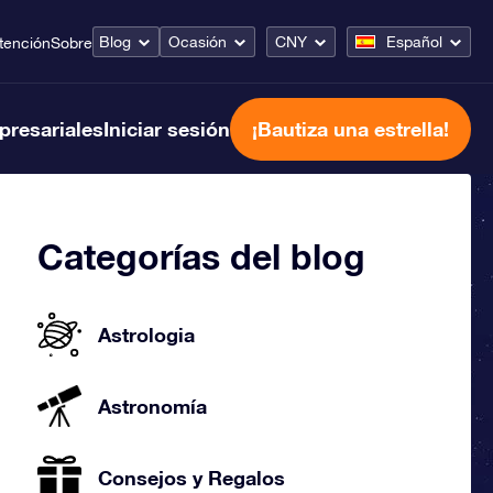
Blog
Ocasión
CNY
Español
tención
Sobre
presariales
Iniciar sesión
¡Bautiza una estrella!
Categorías del blog
Astrologia
Astronomía
Consejos y Regalos