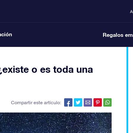
A
ación
Regalos em
¿existe o es toda una
Compartir este artículo: