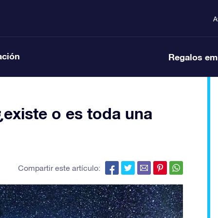
A
ación
Regalos em
¿existe o es toda una
Compartir este artículo: