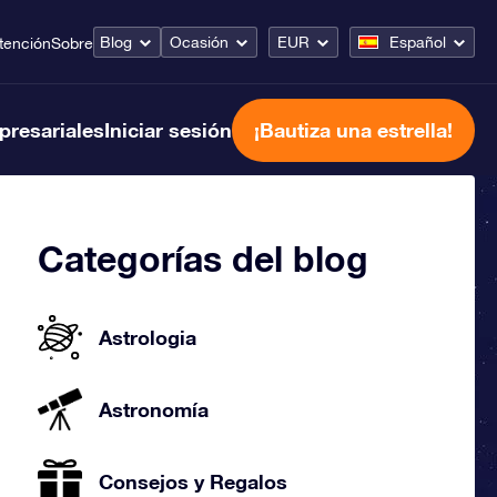
Blog
Ocasión
EUR
Español
tención
Sobre
presariales
Iniciar sesión
¡Bautiza una estrella!
Categorías del blog
Astrologia
Astronomía
Consejos y Regalos