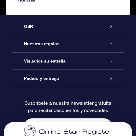
OSR
Atención
Nuestros regalos
Contáctanos
Regalo Estrella Online
Visualice su estrella
Blog
Paquete de Regalo OSR
Registro estelar
Pedido y entrega
Preguntas Más Frecuentes
Regalo Súper Estrella
Aplicación de Búsqueda de Estrella
Acceso clientes
Suscríbete a nuestra newsletter gratuita
para recibir descuentos y novedades
Reseñas
Tarjeta de Regalo OSR
Página de Estrella Personalizada
Información de Pago
Regalos empresariales
Un Millón de Estrellas
Información de Envío