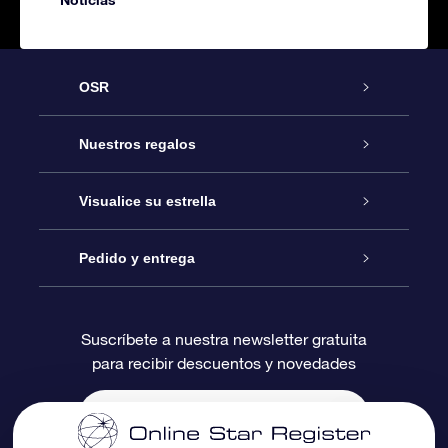
OSR
Atención
Nuestros regalos
Contáctanos
Regalo Estrella Online
Visualice su estrella
Blog
Paquete de Regalo OSR
Registro estelar
Pedido y entrega
Preguntas Más Frecuentes
Regalo Súper Estrella
Aplicación de Búsqueda de Estrella
Acceso clientes
Suscríbete a nuestra newsletter gratuita
para recibir descuentos y novedades
Reseñas
Tarjeta de Regalo OSR
Página de Estrella Personalizada
Información de Pago
Regalos empresariales
Un Millón de Estrellas
Información de Envío