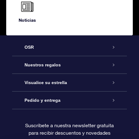
Noticias
OSR
Atención
Nuestros regalos
Contáctanos
Regalo Estrella Online
Visualice su estrella
Blog
Paquete de Regalo OSR
Registro estelar
Pedido y entrega
Preguntas Más Frecuentes
Regalo Súper Estrella
Aplicación de Búsqueda de Estrella
Acceso clientes
Suscríbete a nuestra newsletter gratuita
para recibir descuentos y novedades
Reseñas
Tarjeta de Regalo OSR
Página de Estrella Personalizada
Información de Pago