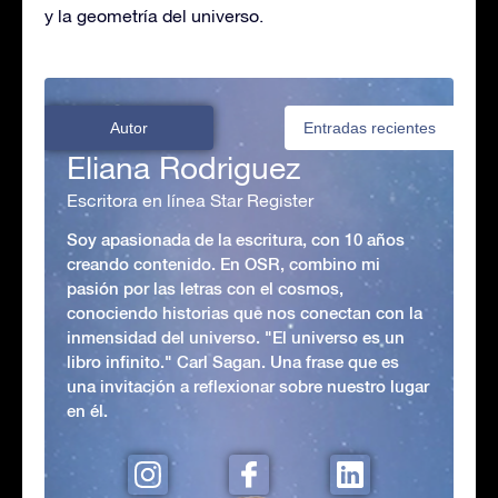
y la geometría del universo.
Autor
Entradas recientes
Eliana Rodriguez
Escritora en línea Star Register
Soy apasionada de la escritura, con 10 años
creando contenido. En OSR, combino mi
pasión por las letras con el cosmos,
conociendo historias que nos conectan con la
inmensidad del universo. "El universo es un
libro infinito." Carl Sagan. Una frase que es
una invitación a reflexionar sobre nuestro lugar
en él.