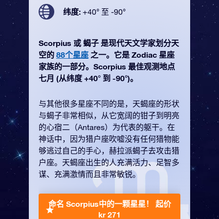
纬度:
+40° 至 -90°
Scorpius 或 蝎子 是现代天文学家划分天
空的
88个星座
之一。它是 Zodiac 星座
家族的一部分。Scorpius 最佳观测地点
七月 (从纬度 +40° 到 -90°)。
与其他很多星座不同的是，天蝎座的形状
与蝎子非常相似，从它宽阔的钳子到明亮
的心宿二（Antares）为代表的躯干。在
神话中，因为猎户座吹嘘没有任何猎物能
够逃过自己的手心，赫拉派蝎子去攻击猎
户座。天蝎座出生的人充满活力、足智多
谋、充满激情而且非常敏锐。
命名 Scorpius中的一颗星星！
起价
kr 271