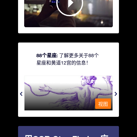
88个星座:
了解更多关于88个
星座和黄道12宫的信息！
Andromeda - 被铁链锁着的少女
Antli
视图
视图