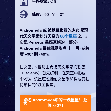
星座家族:
英仙
纬度:
+90° 至 -40°
Andromeda 或 被铁链锁着的少女 是现
代天文学家划分天空的
88个星座
之一。
它是 Perseus 星座家族的一部分。
Andromeda 最佳观测地点 十一月 (从纬
度 +90° 到 -40°)。
仙女座，2世纪由希腊天文学家托勒密
（Ptolemy）首先编制，在天空中形成一
个V形。该星座包括仙女星系和构成其独
特形状的9颗主怛星。
命名 Andromeda中的一颗星星！
起
价 kr 271