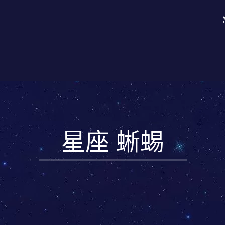
星座 蜥蜴