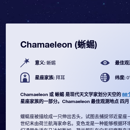
Chamaeleon (蜥蜴)
意义:
最佳观
蜥蜴
星座家族:
纬度:
拜耳
0
Chamaeleon 或 蜥蜴 是现代天文学家划分天空的
88
星座家族的一部分。Chamaeleon 最佳观测地点 四月 (从
蝘蜓座被描绘成一只伸出舌头，试图去捕捉邻近星座－
世纪末由荷兰航海家命名。变色龙是一种能够根据环