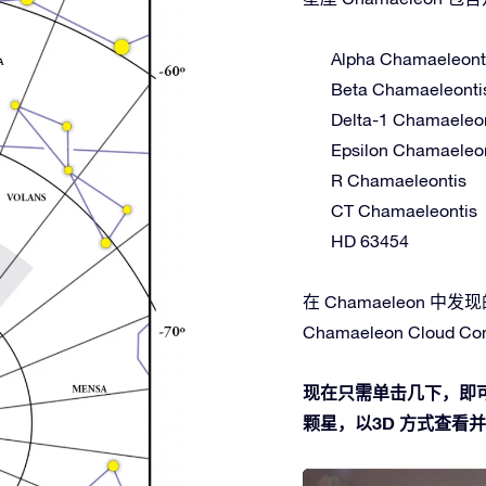
Alpha Chamaeleont
Beta Chamaeleonti
Delta-1 Chamaeleo
Epsilon Chamaeleo
R Chamaeleontis
CT Chamaeleontis
HD 63454
在 Chamaeleon 中发现
Chamaeleon Cloud Co
现在只需单击几下，即可在
颗星，以3D 方式查看并使用