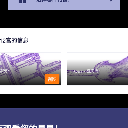
12宫的信息！
- 唧筒
Apus - 极乐鸟
视图