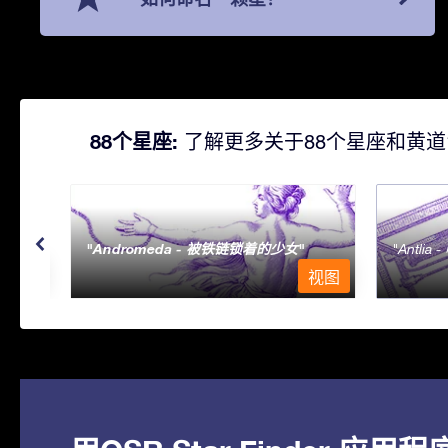
88个星座:
了解更多关于88个星座和黄道
Andromeda - 被铁链锁着的少女
Antlia 
视图
视图