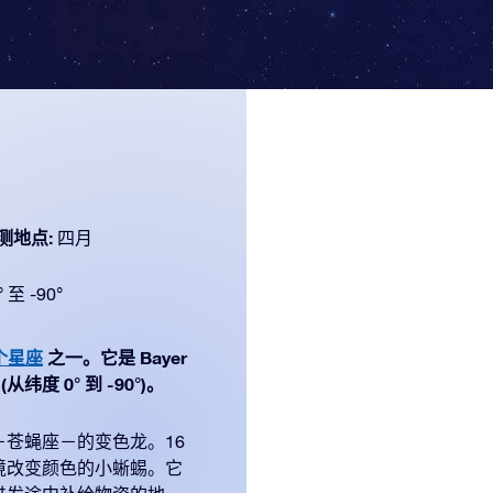
测地点:
四月
° 至 -90°
个星座
之一。它是 Bayer
纬度 0° 到 -90°)。
苍蝇座－的变色龙。16
境改变颜色的小蜥蜴。它