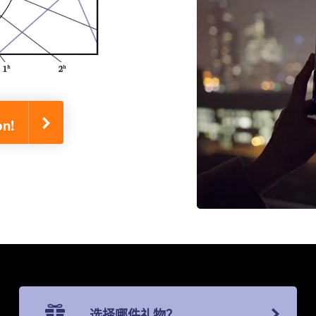
n!
选择哪件礼物？