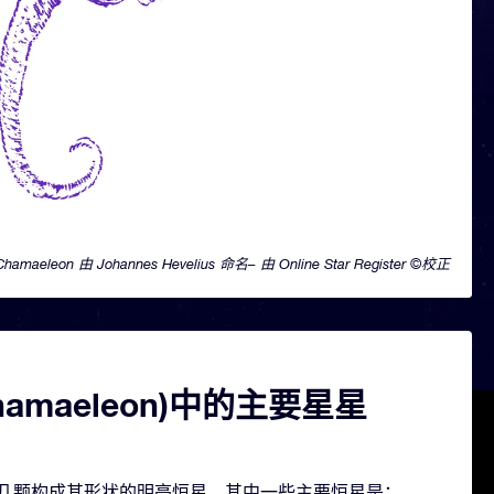
Chamaeleon 由 Johannes Hevelius 命名– 由 Online Star Register ©校正
hamaeleon)中的主要星星
n 包含几颗构成其形状的明亮恒星。其中一些主要恒星是：