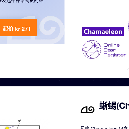
进发途中补给物资的地
起价 kr 271
蜥蜴(C
星座 Chamaeleo